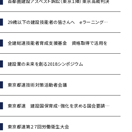
首都圏建設アスベスト訴訟（東京１陣）東京高裁判決
29歳以下の建設技能者の皆さんへ eラーニングを
受講すると「建設キャリアアップシステム」の登録が無
料に
全建総連技能者育成支援基金 資格取得で活用を
建設業の未来を創る2018シンポジウム
東京都連技術対策活動者会議
東京都連 建設国保育成･強化を求める国会要請行
動
東京都連第２７回労働衛生大会