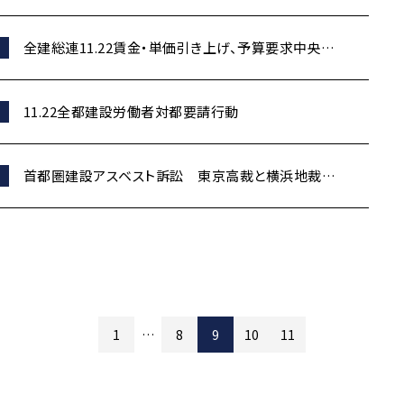
全建総連11.22賃金・単価引き上げ、予算要求中央総
決起大会
11.22全都建設労働者対都要請行動
首都圏建設アスベスト訴訟 東京高裁と横浜地裁で
連続勝利判決
投
1
…
8
9
10
11
稿